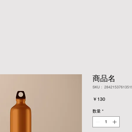
商品名
SKU： 2842153761351
価
￥130
格
数量
*