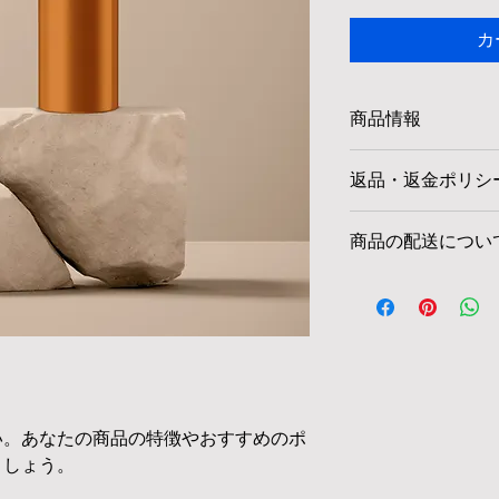
カ
商品情報
商品の詳細を入力し
返品・返金ポリシ
明に加え、商品の特
しましょう。
返品・返金ポリシー
商品の配送につい
満足しなかった場合
の手順などを説明し
配送地域、料金、所
顧客からの信頼を獲
する情報を入力して
だけます。
とで顧客からの信頼
いただけます。
い。あなたの商品の特徴やおすすめのポ
ましょう。