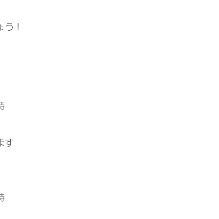
ょう！
時
）
ます
時
）